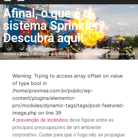
Afinal, o que é o
sistema Sprinkler?
Descubra aqui!
Início
»
Blog
»
Afinal, o que é o sistema Sprinkler? Descubra aqui!
Warning: Trying to access array offset on value
of type bool in
/home/previnsa.com.br/public/wp-
content/plugins/elementor-
pro/modules/dynamic-tags/tags/post-featured-
image.php on line 39
A
prevenção de incêndios
deve figurar entre as
principais preocupações de um ambiente
corporativo. Cuidar para que o fogo não se propague