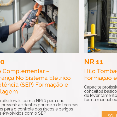
10
NR 11
o Complementar –
Hilo Tomba
ança No Sistema Elétrico
Formação e
tência (SEP) Formação e
Capacite profiss
clagem
conceitos básico
de levantamento,
forma manual ou
profissionais com a NR10 para que
prevenir acidentes por meio de técnicas
es para o controle dos riscos e perigos
os envolvidos com o SEP.
SOL