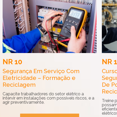
NR 10
NR 
Segurança Em Serviço Com
Curs
Eletricidade – Formação e
Segur
Reciclagem
De Po
Reci
Capacite trabalhadores do setor elétrico a
intervir em instalações com possíveis riscos, e a
Treine 
agir preventivamente.
possam 
eficient
elétric