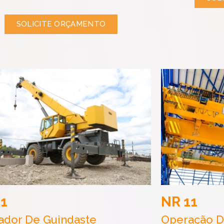
SOLICITE ORÇAMENTO
11
NR 11
ador De Guindaste
Operação D