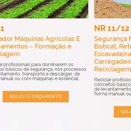
11
NR 11/12
dor Máquinas Agrícolas E
Segurança 
pamentos – Formação e
Bobcat, Ret
clagem
Escavadeira
Carregadei
e profissionais para dominarem os
Reciclagem
os básicos de segurança, nos processos
ntamento, transporte e descargas, de
anual ou com máquinas é essencial.
Reciclar profiss
conceitos básico
de levantamento,
forma manual ou
SOLICITE ORÇAMENTO
SOL