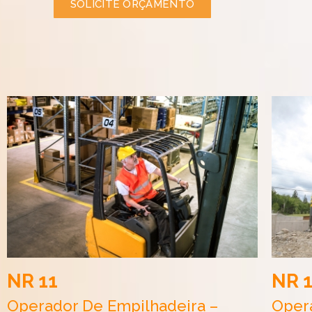
SOLICITE ORÇAMENTO
NR 11
NR 
Operador De Empilhadeira –
Oper