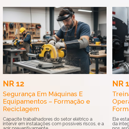
NR 12
NR 
Segurança Em Máquinas E
Trei
Equipamentos – Formação e
Opera
Reciclagem
Form
Capacite trabalhadores do setor elétrico a
Ele est
intervir em instalações com possíveis riscos, e a
da integ
agir preventivamente.
nos asp