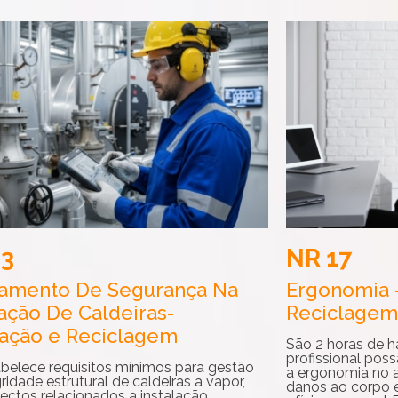
13
NR 17
namento De Segurança Na
Ergonomia 
ção De Caldeiras-
Reciclagem
ação e Reciclagem
São 2 horas de h
profissional poss
abelece requisitos mínimos para gestão
a ergonomia no a
ridade estrutural de caldeiras a vapor,
danos ao corpo 
ectos relacionados a instalação,