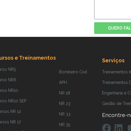
QUERO FAL
ursos e Treinamentos
Serviços
urso NR5
Bombeiro Civil
Treinamentos 
urso NR6
APH
Treinamentos Di
urso NR10
NR 18
Engenharia e C
urso NR10 SEP
NR 23
Gestão de Tre
rsos NR 12
NR 33
Encontre-n
rsos NR 17
NR 35