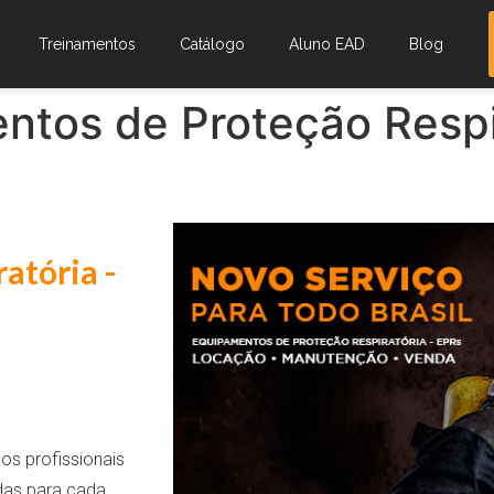
Treinamentos
Catálogo
Aluno EAD
Blog
ntos de Proteção Respi
atória -
s profissionais
das para cada