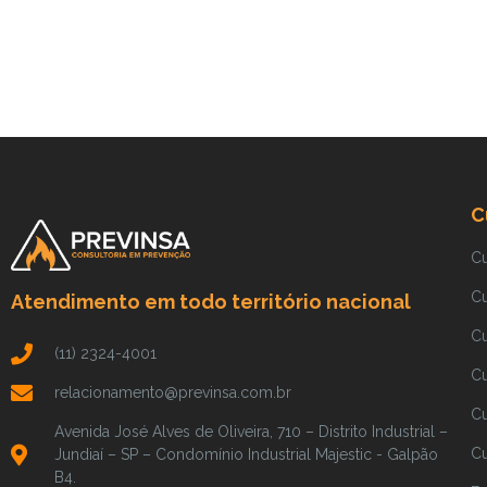
C
C
C
Atendimento em todo território nacional
C
(11) 2324-4001
C
relacionamento@previnsa.com.br
Cu
Avenida José Alves de Oliveira, 710 – Distrito Industrial –
Cu
Jundiaí – SP – Condomínio Industrial Majestic - Galpão
B4.