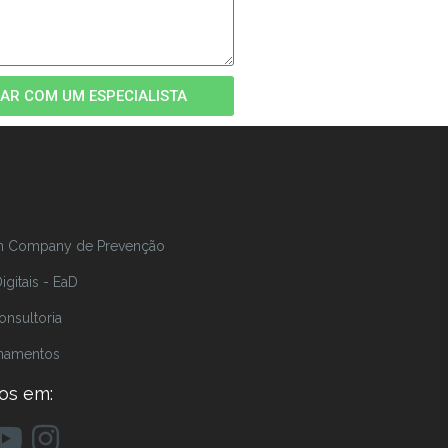
AR COM UM ESPECIALISTA
In Company de Prevenção
gitais - EaD
onsultoria
inamentos
os em: