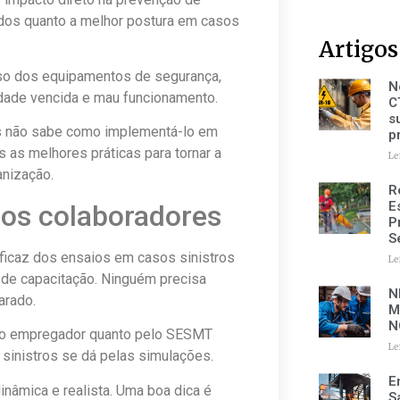
ados quanto a melhor postura em casos
Artigos
uso dos equipamentos de segurança,
N
idade vencida e mau funcionamento.
C
s
mas não sabe como implementá-lo em
p
 as melhores práticas para tornar a
Le
anização.
R
E
dos colaboradores
P
S
icaz dos ensaios em casos sinistros
Le
de capacitação. Ninguém precisa
N
arado.
M
N
elo empregador quanto pelo SESMT
Le
 sinistros se dá pelas simulações.
E
inâmica e realista. Uma boa dica é
S