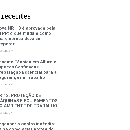
 recentes
ova NR-10 é aprovada pela
TPP: o que muda e como
ua empresa deve se
reparar
ia mais »
esgate Técnico em Altura e
spaços Confinados:
reparação Essencial para a
egurança no Trabalho
ia mais »
R 12: PROTEÇÃO DE
ÁQUINAS E EQUIPAMENTOS
O AMBIENTE DE TRABALHO
ia mais »
ngenharia contra incêndio:
aiba como estar protegido