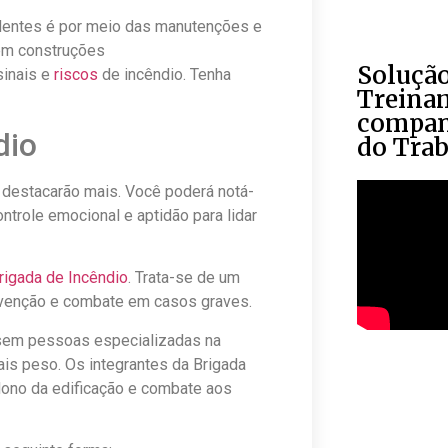
identes é por meio das manutenções e
 em construções
Soluçã
sinais e
riscos
de incêndio. Tenha
Treina
compan
dio
do Tra
 destacarão mais. Você poderá notá-
trole emocional e aptidão para lidar
rigada de Incêndio
. Trata-se de um
revenção e combate em casos graves.
 sem pessoas especializadas na
ais peso. Os integrantes da Brigada
dono da edificação e combate aos