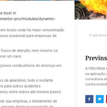
e bool in
lementor-pro/modules/dynamic-
 em locais onde há maior concentração
curso essencial para empresas de
es focos de atenção, nem mesmo os
ecer um caos.
Previns
 piores combustíveis do alvoroço em
A PREVINSA é
na aplicação 
consultoria d
os de abandono, todo o restante
contra incênd
nho para outros acidentes
res, entre outros até mesmo piores.
 de sua empresa, o treinamento de
z impacto direto na prevenção de