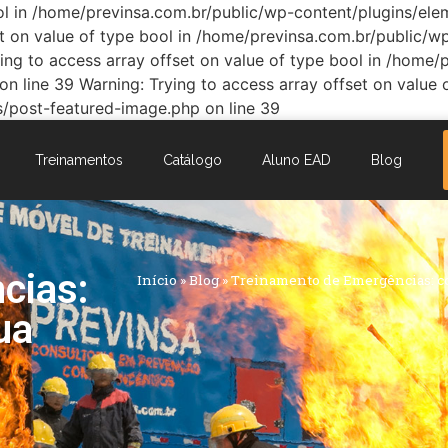
bool in /home/previnsa.com.br/public/wp-content/plugins/e
set on value of type bool in /home/previnsa.com.br/public
ing to access array offset on value of type bool in /home
 line 39 Warning: Trying to access array offset on value 
/post-featured-image.php on line 39
Treinamentos
Catálogo
Aluno EAD
Blog
cias:
Início
»
Blog
»
Treinamento de Emergências: 
ua