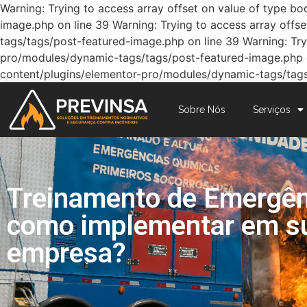
Warning: Trying to access array offset on value of type 
image.php on line 39 Warning: Trying to access array off
tags/tags/post-featured-image.php on line 39 Warning: Try
pro/modules/dynamic-tags/tags/post-featured-image.php on
content/plugins/elementor-pro/modules/dynamic-tags/tags
Sobre Nós
Serviços
Treinamento de Emergên
como implementar em s
empresa?