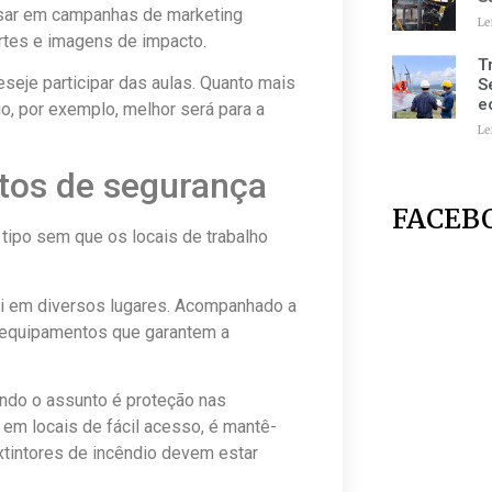
sar em campanhas de marketing
Le
ortes e imagens de impacto.
T
eje participar das aulas. Quanto mais
S
e
, por exemplo, melhor será para a
Le
os de segurança
FACEB
ipo sem que os locais de trabalho
ei em diversos lugares. Acompanhado a
 equipamentos que garantem a
ando o assunto é proteção nas
em locais de fácil acesso, é mantê-
xtintores de incêndio devem estar