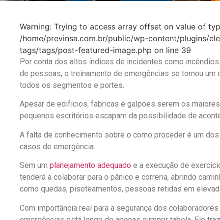
Warning: Trying to access array offset on value of typ
/home/previnsa.com.br/public/wp-content/plugins/e
tags/tags/post-featured-image.php on line 39
Por conta dos altos índices de incidentes como incêndios
de pessoas, o treinamento de emergências se tornou um 
todos os segmentos e portes.
Apesar de edifícios, fábricas e galpões serem os maior
pequenos escritórios escapam da possibilidade de acont
A falta de conhecimento sobre o como proceder é um dos
casos de emergência.
Sem um
planejamento adequado
e a execução de exercíci
tenderá a colaborar para o pânico e correria, abrindo cami
como quedas, pisoteamentos, pessoas retidas em elevado
Com importância real para a segurança dos colaboradores
emergências está longe de apenas cumprir tabela. Ele tra