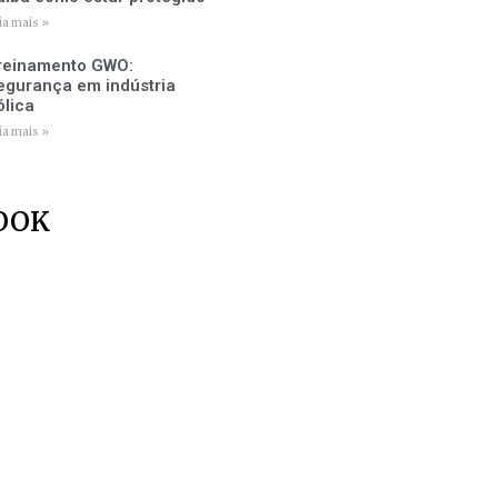
ia mais »
reinamento GWO:
egurança em indústria
ólica
ia mais »
OOK