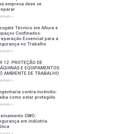
ua empresa deve se
reparar
ia mais »
esgate Técnico em Altura e
spaços Confinados:
reparação Essencial para a
egurança no Trabalho
ia mais »
R 12: PROTEÇÃO DE
ÁQUINAS E EQUIPAMENTOS
O AMBIENTE DE TRABALHO
ia mais »
ngenharia contra incêndio:
aiba como estar protegido
ia mais »
reinamento GWO:
egurança em indústria
ólica
ia mais »