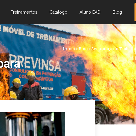
Treinamentos
Catálogo
Aluno EAD
Blog
Início
»
Blog
»
Segurança do Trabalh
para