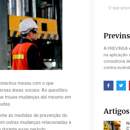
Previns
A PREVINSA é
na aplicação 
consultoria d
contra incênd
ronavírus mexeu com o que
ersas áreas sociais. As questões
 que trouxe mudanças até mesmo em
uitas.
Artigos
ente às medidas de prevenção do
tem outras mudanças relacionadas à
N
C
 durante esse período.