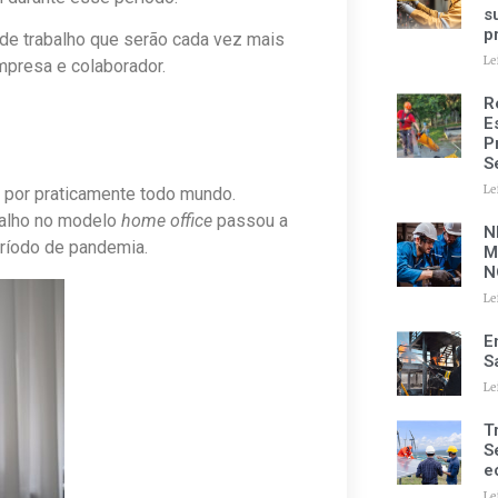
s
p
e trabalho que serão cada vez mais
Le
empresa e colaborador.
R
E
P
S
Le
a por praticamente todo mundo.
balho no modelo
home office
passou a
N
ríodo de pandemia.
M
N
Le
E
S
Le
T
S
e
Le