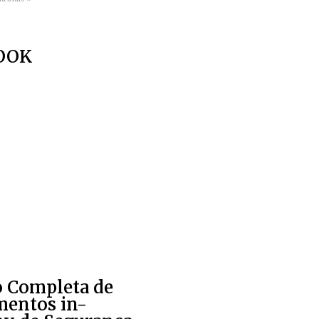
OOK
o Completa de
mentos in-