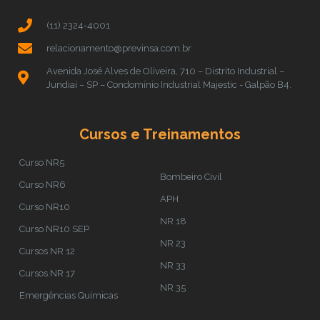
(11) 2324-4001
relacionamento@previnsa.com.br
Avenida José Alves de Oliveira, 710 – Distrito Industrial –
Jundiaí – SP – Condomínio Industrial Majestic - Galpão B4.
Cursos e Treinamentos
Curso NR5
Bombeiro Civil
Curso NR6
APH
Curso NR10
NR 18
Curso NR10 SEP
NR 23
Cursos NR 12
NR 33
Cursos NR 17
NR 35
Emergências Químicas