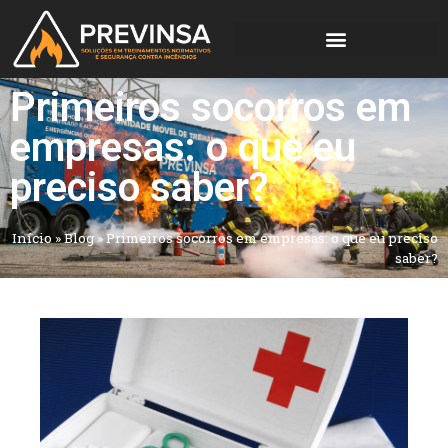
Primeiros socorros em
empresas: o que eu
preciso saber?
Início
»
Blog
»
Primeiros socorros em empresas: o que eu preciso
saber?