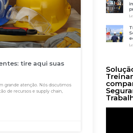
i
p
Le
T
S
e
Le
tes: tire aqui suas
Soluçã
Treina
compa
m grande atenção. Nós discutimos
Segura
tão de recursos e supply chain,
Trabal