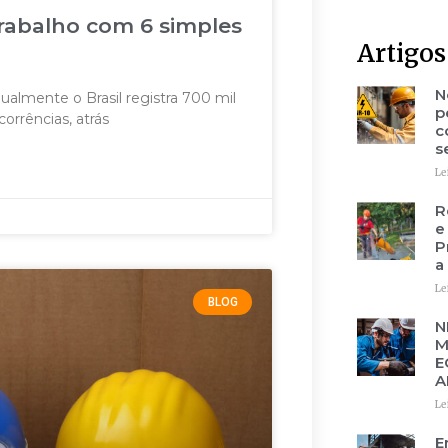
rabalho com 6 simples
Artigos
N
almente o Brasil registra 700 mil
p
orrências, atrás
c
s
Le
R
e
P
a
Le
BLOG
N
M
E
A
Le
E