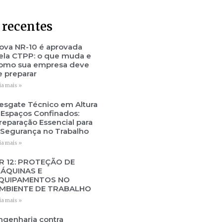
 recentes
ova NR-10 é aprovada
ela CTPP: o que muda e
omo sua empresa deve
e preparar
ia mais »
esgate Técnico em Altura
 Espaços Confinados:
reparação Essencial para
 Segurança no Trabalho
ia mais »
R 12: PROTEÇÃO DE
ÁQUINAS E
QUIPAMENTOS NO
MBIENTE DE TRABALHO
ia mais »
ngenharia contra