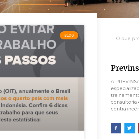
BLOG
Previns
A PREVINS
especializa
treinament
consultoria
contra incên