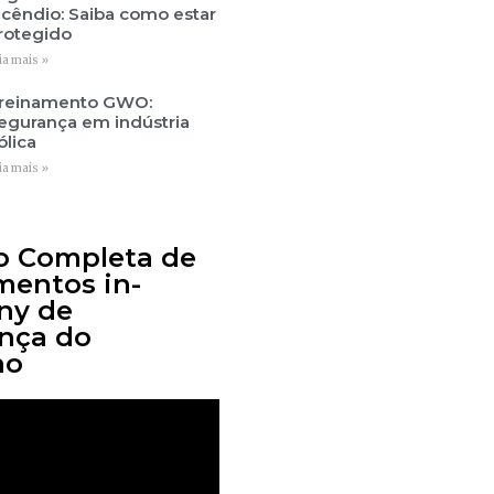
ncêndio: Saiba como estar
rotegido
ia mais »
reinamento GWO:
egurança em indústria
ólica
ia mais »
o Completa de
mentos in-
ny de
nça do
ho