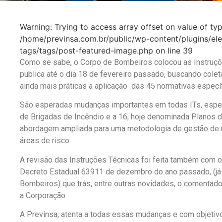
Warning: Trying to access array offset on value of typ
/home/previnsa.com.br/public/wp-content/plugins/e
tags/tags/post-featured-image.php on line 39
Como se sabe, o Corpo de Bombeiros colocou as Instruç
publica até o dia 18 de fevereiro passado, buscando colet
ainda mais práticas a aplicação das 45 normativas específ
São esperadas mudanças importantes em todas ITs, espec
de Brigadas de Incêndio e a 16, hoje denominada Planos d
abordagem ampliada para uma metodologia de gestão de r
áreas de risco.
A revisão das Instruções Técnicas foi feita também com o
Decreto Estadual 63911 de dezembro do ano passado, (já 
Bombeiros) que trás, entre outras novidades, o comentado 
a Corporação
A Previnsa, atenta a todas essas mudanças e com objeti