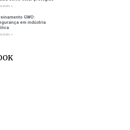
ia mais »
reinamento GWO:
egurança em indústria
ólica
ia mais »
OOK