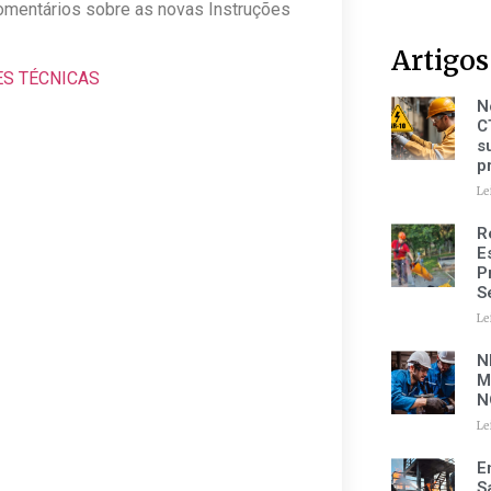
comentários sobre as novas Instruções
Artigos
S TÉCNICAS
N
C
s
p
Le
R
E
P
S
Le
N
M
N
Le
E
S