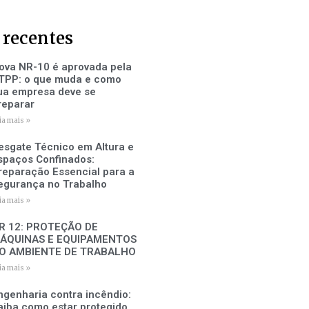
 recentes
ova NR-10 é aprovada pela
TPP: o que muda e como
ua empresa deve se
reparar
ia mais »
esgate Técnico em Altura e
spaços Confinados:
reparação Essencial para a
egurança no Trabalho
ia mais »
R 12: PROTEÇÃO DE
ÁQUINAS E EQUIPAMENTOS
O AMBIENTE DE TRABALHO
ia mais »
ngenharia contra incêndio:
aiba como estar protegido