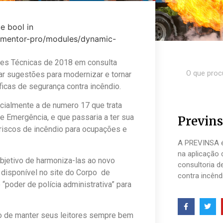
e bool in
lementor-pro/modules/dynamic-
ões Técnicas de 2018 em consulta
ar sugestões para modernizar e tornar
icas de segurança contra incêndio.
ialmente a de numero 17 que trata
e Emergência, e que passaria a ter sua
Previns
iscos de incêndio para ocupações e
A PREVINSA é
na aplicação 
bjetivo de harmoniza-las ao novo
consultoria d
disponível no site do Corpo de
contra incênd
“poder de polícia administrativa” para
vo de manter seus leitores sempre bem