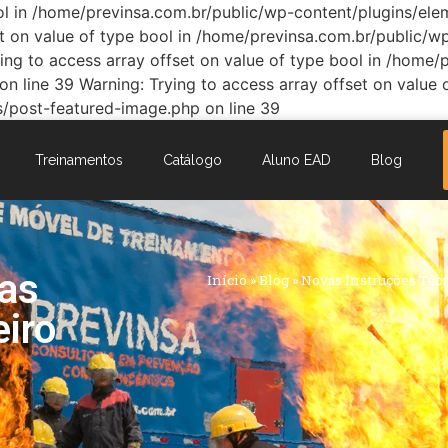
bool in /home/previnsa.com.br/public/wp-content/plugins/e
set on value of type bool in /home/previnsa.com.br/public
ing to access array offset on value of type bool in /home
 line 39 Warning: Trying to access array offset on value 
/post-featured-image.php on line 39
Treinamentos
Catálogo
Aluno EAD
Blog
cas
Início
»
Blog
»
Novas Instruções Téc
iro