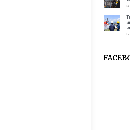
Le
T
S
e
Le
FACEB