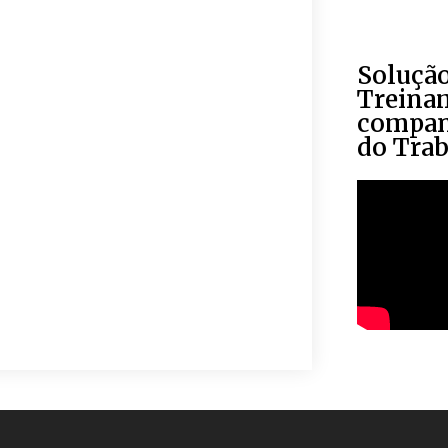
Soluçã
Treina
compan
do Tra