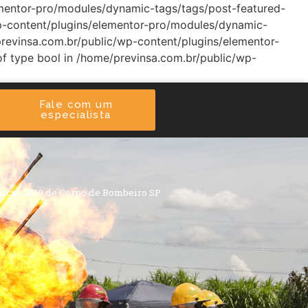
lementor-pro/modules/dynamic-tags/tags/post-featured-
/wp-content/plugins/elementor-pro/modules/dynamic-
/previnsa.com.br/public/wp-content/plugins/elementor-
of type bool in /home/previnsa.com.br/public/wp-
Fale com um
especialista
nicas 2019 de Corpo de Bombeiro SP