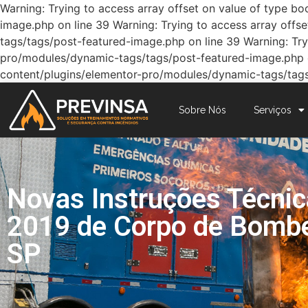
Warning: Trying to access array offset on value of type 
image.php on line 39 Warning: Trying to access array off
tags/tags/post-featured-image.php on line 39 Warning: Try
pro/modules/dynamic-tags/tags/post-featured-image.php on
content/plugins/elementor-pro/modules/dynamic-tags/tags
Sobre Nós
Serviços
Novas Instruções Técni
2019 de Corpo de Bombe
SP