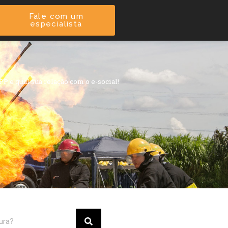
Fale com um
especialista
P e qual sua relação com o e-social!