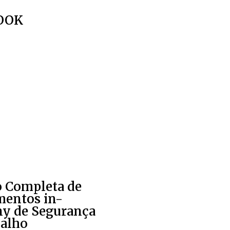
OOK
o Completa de
mentos in-
y de Segurança
balho