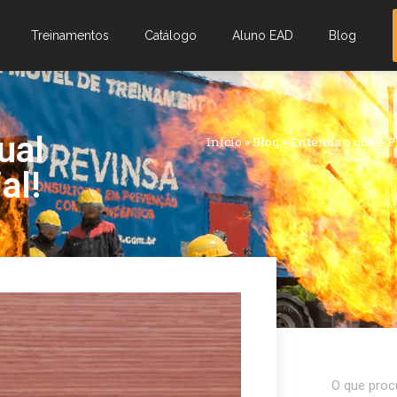
Treinamentos
Catálogo
Aluno EAD
Blog
ual
Início
»
Blog
»
Entenda o que é PP
al!