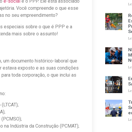
no
e-social
é o PPP. Ele está associado
Le
trajetória. Você compreende o que esse
lhas no seu empreendimento?
R
E
P
es especiais sobre o que é PPP e a
S
tenda mais sobre o assunto!
Le
N
M
N
io, um documento histórico-laboral que
or estava exposto e as suas condições
Le
 para toda corporação, o que inclui as
E
S
Le
no:
T
 (LTCAT);
S
A);
e
l (PCMSO);
Le
 na Indústria da Construção (PCMAT);