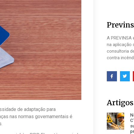
Previns
A PREVINSA é
na aplicação 
consultoria d
contra incênd
Artigos
essidade de adaptação para
N
anças nas normas governamentais é
C
s.
s
p