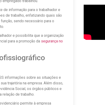
o empregado trabalhou.
e de informação para o trabalhador e
es de trabalho, enfatizando quais são
 função, sendo necessário para o
to.
alhador e possibilita que a organização
encial para a promoção da
segurança no
rofissiográfico
NSS informações sobre as situações e
sua trajetória na empresa. Além disso,
vidência Social, os órgãos públicos e
a relação de trabalho.
revidenciário permite à empresa