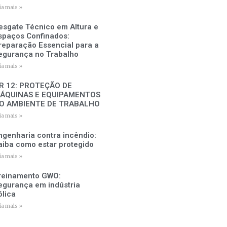
ia mais »
esgate Técnico em Altura e
spaços Confinados:
reparação Essencial para a
egurança no Trabalho
ia mais »
R 12: PROTEÇÃO DE
ÁQUINAS E EQUIPAMENTOS
O AMBIENTE DE TRABALHO
ia mais »
ngenharia contra incêndio:
aiba como estar protegido
ia mais »
reinamento GWO:
egurança em indústria
ólica
ia mais »