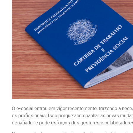
O e-social entrou em vigor recentemente, trazendo a nec
os profissionais. Isso porque acompanhar as novas mud
desafiador e pede esforços dos gestores e colaboradore