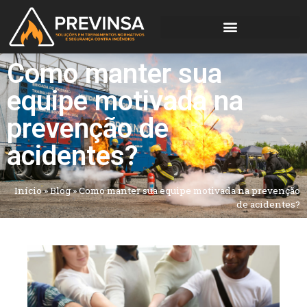
Como manter sua
equipe motivada na
prevenção de
acidentes?
Início
»
Blog
»
Como manter sua equipe motivada na prevenção
de acidentes?