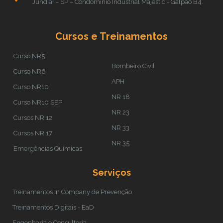
Jundiaí – SP – Condomínio Industrial Majestic - Galpão B4.
Cursos e Treinamentos
Curso NR5
Bombeiro Civil
Curso NR6
APH
Curso NR10
NR 18
Curso NR10 SEP
NR 23
Cursos NR 12
NR 33
Cursos NR 17
NR 35
Emergências Químicas
Serviços
Treinamentos In Company de Prevenção
Treinamentos Digitais - EaD
Engenharia e Consultoria