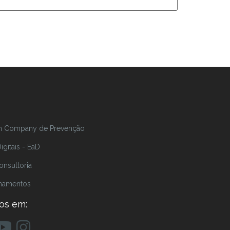
In Company de Prevenção
gitais - EaD
onsultoria
inamentos
os em: