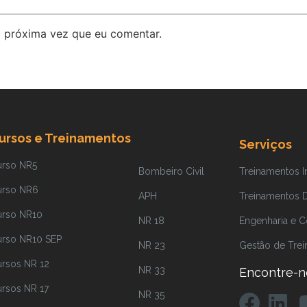
 próxima vez que eu comentar.
ursos e Treinamentos
Serviços
urso NR5
Bombeiro Civil
Treinamentos 
urso NR6
APH
Treinamentos Di
urso NR10
NR 18
Engenharia e C
urso NR10 SEP
NR 23
Gestão de Tre
rsos NR 12
NR 33
Encontre-n
rsos NR 17
NR 35