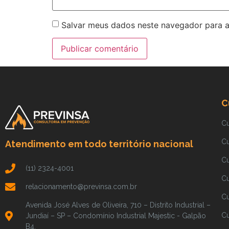
Salvar meus dados neste navegador para a
C
C
C
Atendimento em todo território nacional
C
(11) 2324-4001
C
relacionamento@previnsa.com.br
Cu
Avenida José Alves de Oliveira, 710 – Distrito Industrial –
Cu
Jundiaí – SP – Condomínio Industrial Majestic - Galpão
B4.