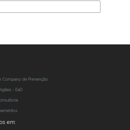
In Company de Prevenção
gitais - EaD
onsultoria
inamentos
os em: