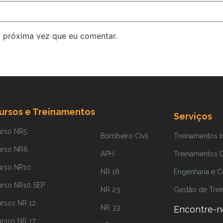
 próxima vez que eu comentar.
ursos e Treinamentos
Serviços
urso NR5
Bombeiro Civil
Treinamentos 
urso NR6
APH
Treinamentos Di
urso NR10
NR 18
Engenharia e C
urso NR10 SEP
NR 23
Gestão de Tre
rsos NR 12
NR 33
Encontre-n
rsos NR 17