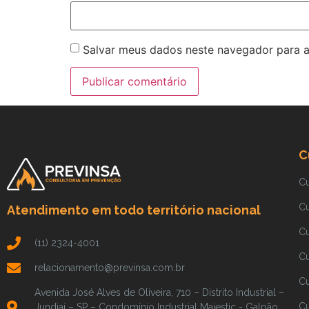
Salvar meus dados neste navegador para a
C
C
C
Atendimento em todo território nacional
C
(11) 2324-4001
C
relacionamento@previnsa.com.br
Cu
Avenida José Alves de Oliveira, 710 – Distrito Industrial –
Cu
Jundiaí – SP – Condomínio Industrial Majestic - Galpão