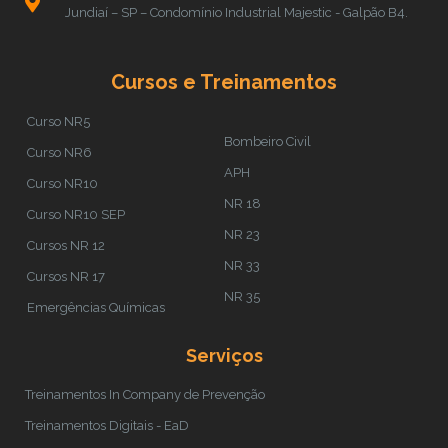
Jundiaí – SP – Condomínio Industrial Majestic - Galpão B4.
Cursos e Treinamentos
Curso NR5
Bombeiro Civil
Curso NR6
APH
Curso NR10
NR 18
Curso NR10 SEP
NR 23
Cursos NR 12
NR 33
Cursos NR 17
NR 35
Emergências Químicas
Serviços
Treinamentos In Company de Prevenção
Treinamentos Digitais - EaD