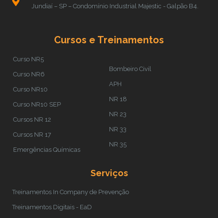
Jundiaí – SP – Condomínio Industrial Majestic - Galpão B4.
Cursos e Treinamentos
Curso NR5
Bombeiro Civil
Curso NR6
APH
Curso NR10
NR 18
Curso NR10 SEP
NR 23
Cursos NR 12
NR 33
Cursos NR 17
NR 35
Emergências Químicas
Serviços
Treinamentos In Company de Prevenção
Treinamentos Digitais - EaD