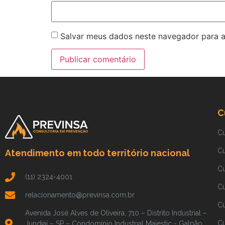
Salvar meus dados neste navegador para a
C
C
C
Atendimento em todo território nacional
C
(11) 2324-4001
C
relacionamento@previnsa.com.br
Cu
Avenida José Alves de Oliveira, 710 – Distrito Industrial –
Cu
Jundiaí – SP – Condomínio Industrial Majestic - Galpão