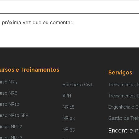
 próxima vez que eu comentar.
ursos e Treinamentos
Serviços
urso NR5
Bombeiro Civil
Treinamentos 
urso NR6
APH
Treinamentos Di
urso NR10
NR 18
Engenharia e C
urso NR10 SEP
NR 23
Gestão de Tre
rsos NR 12
NR 33
Encontre-n
rsos NR 17