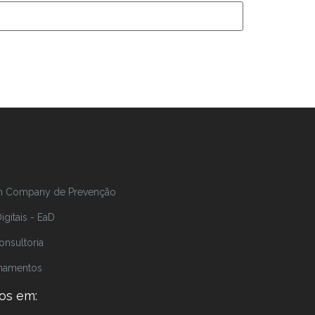
In Company de Prevenção
gitais - EaD
onsultoria
inamentos
os em: