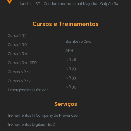
Jundiaí – SP – Condomínio Industrial Majestic - Galpão B4.
Cursos e Treinamentos
Curso NR5
Bombeiro Civil
Curso NR6
APH
Curso NR10
NR 18
Curso NR10 SEP
NR 23
Cursos NR 12
NR 33
Cursos NR 17
NR 35
Emergências Químicas
Serviços
Treinamentos In Company de Prevenção
Treinamentos Digitais - EaD