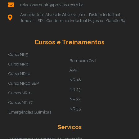
relacionamento@previnsa.com.br
Avenida José Alves de Oliveira, 710 – Distrito Industrial –
Jundiaí – SP – Condomínio Industrial Majestic - Galpão B4.
Cursos e Treinamentos
Curso NR5
Bombeiro Civil
Curso NR6
APH
Curso NR10
NR 18
Curso NR10 SEP
NR 23
Cursos NR 12
NR 33
Cursos NR 17
NR 35
Emergências Químicas
Serviços