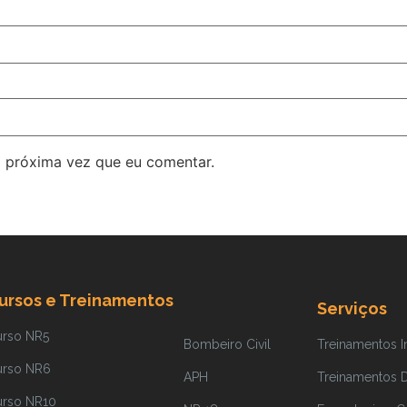
 próxima vez que eu comentar.
ursos e Treinamentos
Serviços
urso NR5
Bombeiro Civil
Treinamentos 
urso NR6
APH
Treinamentos Di
urso NR10