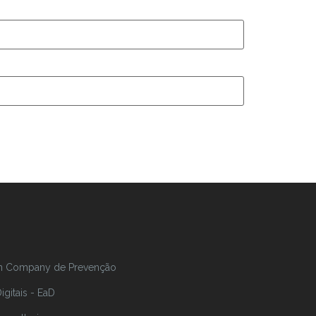
In Company de Prevenção
gitais - EaD