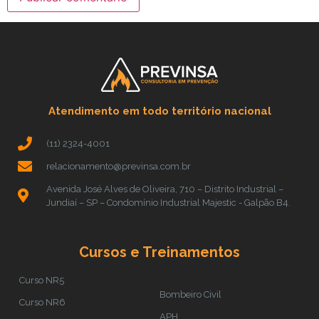
Atendimento em todo território nacional
(11) 2324-4001
relacionamento@previnsa.com.br
Avenida José Alves de Oliveira, 710 – Distrito Industrial –
Jundiaí – SP – Condomínio Industrial Majestic - Galpão B4.
Cursos e Treinamentos
Curso NR5
Bombeiro Civil
Curso NR6
APH