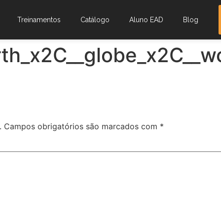
Treinamentos
Catálogo
Aluno EAD
Blog
th_x2C__globe_x2C__wo
.
Campos obrigatórios são marcados com
*