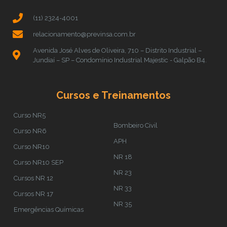
(11) 2324-4001
relacionamento@previnsa.com.br
Avenida José Alves de Oliveira, 710 – Distrito Industrial –
Jundiaí – SP – Condomínio Industrial Majestic - Galpão B4.
Cursos e Treinamentos
Curso NR5
Bombeiro Civil
Curso NR6
APH
Curso NR10
NR 18
Curso NR10 SEP
NR 23
Cursos NR 12
NR 33
Cursos NR 17
NR 35
Emergências Químicas