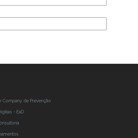
In Company de Prevenção
gitais - EaD
onsultoria
inamentos