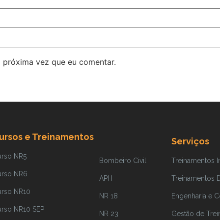
 próxima vez que eu comentar.
ursos e Treinamentos
Serviços
urso NR5
Bombeiro Civil
Treinamentos 
urso NR6
APH
Treinamentos Di
urso NR10
NR 18
Engenharia e C
urso NR10 SEP
NR 23
Gestão de Tre