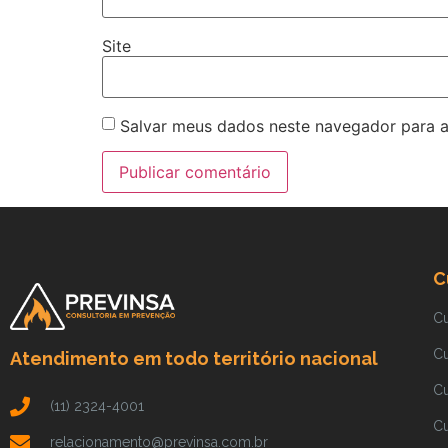
Site
Salvar meus dados neste navegador para a
C
C
C
Atendimento em todo território nacional
C
(11) 2324-4001
C
relacionamento@previnsa.com.br