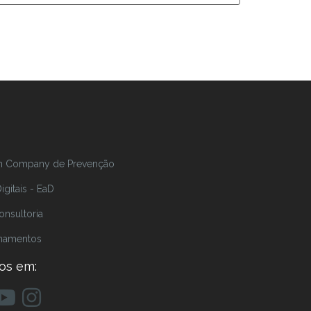
In Company de Prevenção
gitais - EaD
onsultoria
inamentos
os em: