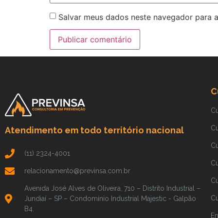
Salvar meus dados neste navegador para a
C
C
C
Atendimento em todo território nacional
C
(11) 2324-4001
C
relacionamento@previnsa.com.br
Cu
Avenida José Alves de Oliveira, 710 – Distrito Industrial –
Cu
Jundiaí – SP – Condomínio Industrial Majestic - Galpão
B4.
Em