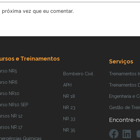
 próxima vez que eu comentar.
ursos e Treinamentos
Serviços
urso NR5
Bombeiro Civil
Treinamentos 
urso NR6
APH
Treinamentos Di
urso NR10
NR 18
Engenharia e C
urso NR10 SEP
NR 23
Gestão de Tre
rsos NR 12
NR 33
Encontre-n
rsos NR 17
NR 35
ergências Químicas