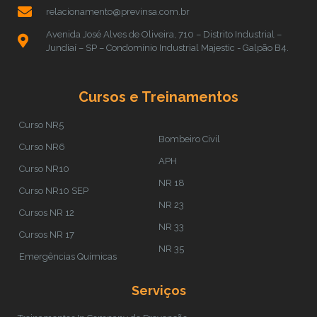
relacionamento@previnsa.com.br
Avenida José Alves de Oliveira, 710 – Distrito Industrial –
Jundiaí – SP – Condomínio Industrial Majestic - Galpão B4.
Cursos e Treinamentos
Curso NR5
Bombeiro Civil
Curso NR6
APH
Curso NR10
NR 18
Curso NR10 SEP
NR 23
Cursos NR 12
NR 33
Cursos NR 17
NR 35
Emergências Químicas
Serviços