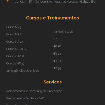
Jundiaí – SP – Condomínio Industrial Majestic - Galpão B4.
Cursos e Treinamentos
Curso NR5
Bombeiro Civil
Curso NR6
APH
Curso NR10
NR 18
Curso NR10 SEP
NR 23
Cursos NR 12
NR 33
Cursos NR 17
NR 35
Emergências Químicas
Serviços
Treinamentos In Company de Prevenção
Treinamentos Digitais - EaD