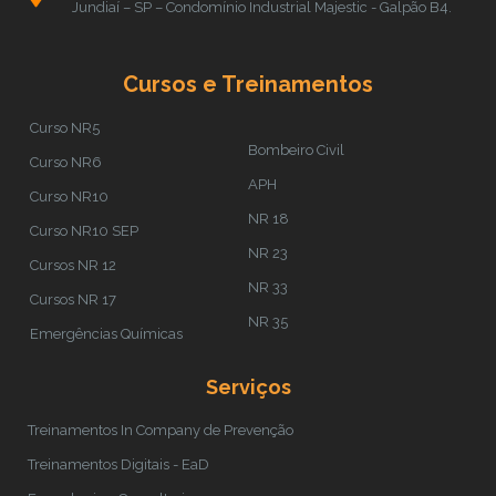
Jundiaí – SP – Condomínio Industrial Majestic - Galpão B4.
Cursos e Treinamentos
Curso NR5
Bombeiro Civil
Curso NR6
APH
Curso NR10
NR 18
Curso NR10 SEP
NR 23
Cursos NR 12
NR 33
Cursos NR 17
NR 35
Emergências Químicas
Serviços
Treinamentos In Company de Prevenção
Treinamentos Digitais - EaD