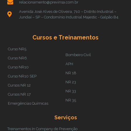
relacionamento@previnsa.com.br
Avenida José Alves de Oliveira, 710 – Distrito Industrial –
Jundiaí – SP – Condomínio Industrial Majestic - Galpão B4.
Cursos e Treinamentos
Curso NR5
Bombeiro Civil
Curso NR6
APH
Curso NR10
NR 18
Curso NR10 SEP
NR 23
Cursos NR 12
NR 33
Cursos NR 17
NR 35
Emergências Químicas
Serviços
Treinamentos In Company de Prevenção