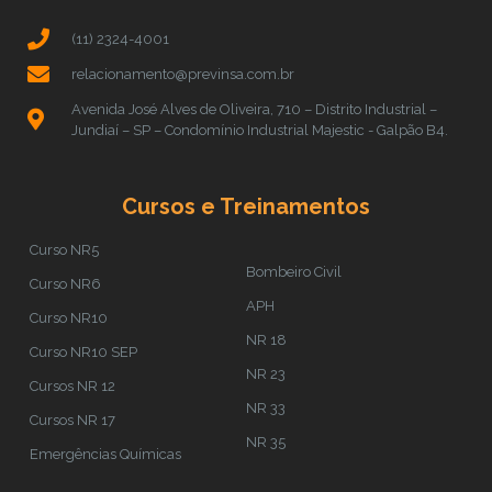
(11) 2324-4001
relacionamento@previnsa.com.br
Avenida José Alves de Oliveira, 710 – Distrito Industrial –
Jundiaí – SP – Condomínio Industrial Majestic - Galpão B4.
Cursos e Treinamentos
Curso NR5
Bombeiro Civil
Curso NR6
APH
Curso NR10
NR 18
Curso NR10 SEP
NR 23
Cursos NR 12
NR 33
Cursos NR 17
NR 35
Emergências Químicas