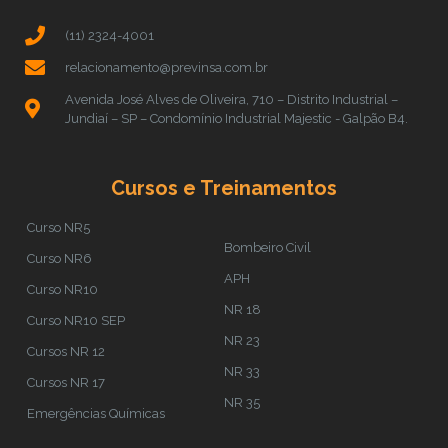
(11) 2324-4001
relacionamento@previnsa.com.br
Avenida José Alves de Oliveira, 710 – Distrito Industrial –
Jundiaí – SP – Condomínio Industrial Majestic - Galpão B4.
Cursos e Treinamentos
Curso NR5
Bombeiro Civil
Curso NR6
APH
Curso NR10
NR 18
Curso NR10 SEP
NR 23
Cursos NR 12
NR 33
Cursos NR 17
NR 35
Emergências Químicas