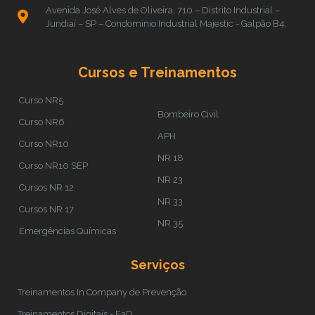
Avenida José Alves de Oliveira, 710 – Distrito Industrial –
Jundiaí – SP – Condomínio Industrial Majestic - Galpão B4.
Cursos e Treinamentos
Curso NR5
Bombeiro Civil
Curso NR6
APH
Curso NR10
NR 18
Curso NR10 SEP
NR 23
Cursos NR 12
NR 33
Cursos NR 17
NR 35
Emergências Químicas
Serviços
Treinamentos In Company de Prevenção
Treinamentos Digitais - EaD