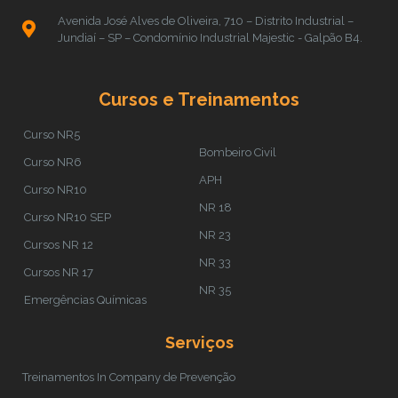
Avenida José Alves de Oliveira, 710 – Distrito Industrial –
Jundiaí – SP – Condomínio Industrial Majestic - Galpão B4.
Cursos e Treinamentos
Curso NR5
Bombeiro Civil
Curso NR6
APH
Curso NR10
NR 18
Curso NR10 SEP
NR 23
Cursos NR 12
NR 33
Cursos NR 17
NR 35
Emergências Químicas
Serviços
Treinamentos In Company de Prevenção