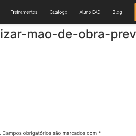
Treinamentos
Catálogo
Aluno EAD
Blog
izar-mao-de-obra-previn
.
Campos obrigatórios são marcados com
*