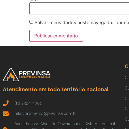
Salvar meus dados neste navegador para a
C
C
C
Atendimento em todo território nacional
C
(11) 2324-4001
C
relacionamento@previnsa.com.br
Cu
Avenida José Alves de Oliveira, 710 – Distrito Industrial –