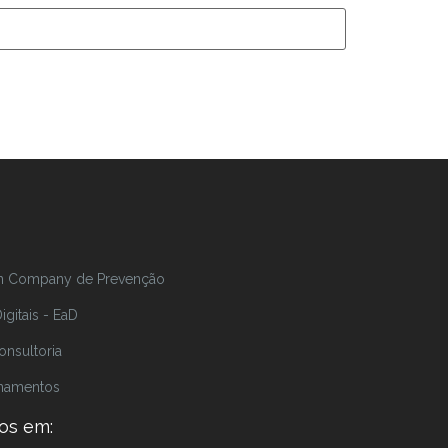
In Company de Prevenção
gitais - EaD
onsultoria
inamentos
os em: