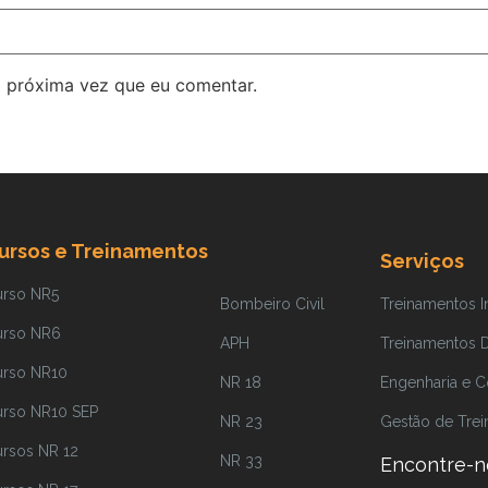
 próxima vez que eu comentar.
ursos e Treinamentos
Serviços
urso NR5
Bombeiro Civil
Treinamentos 
urso NR6
APH
Treinamentos Di
urso NR10
NR 18
Engenharia e C
urso NR10 SEP
NR 23
Gestão de Tre
rsos NR 12
NR 33
Encontre-n