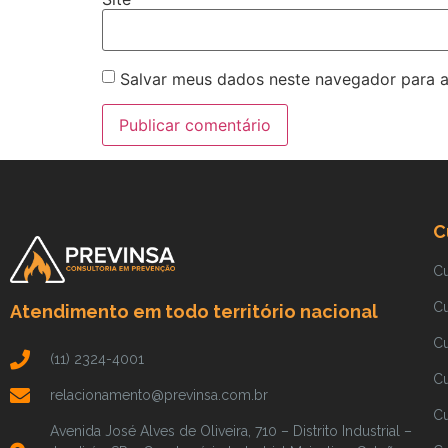
Salvar meus dados neste navegador para a
C
C
C
Atendimento em todo território nacional
C
(11) 2324-4001
C
relacionamento@previnsa.com.br
Cu
Avenida José Alves de Oliveira, 710 – Distrito Industrial –