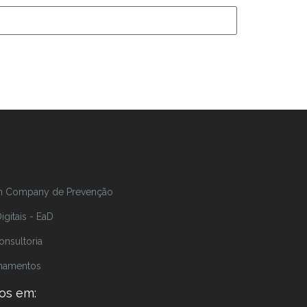
In Company de Prevenção
gitais - EaD
onsultoria
inamentos
os em: