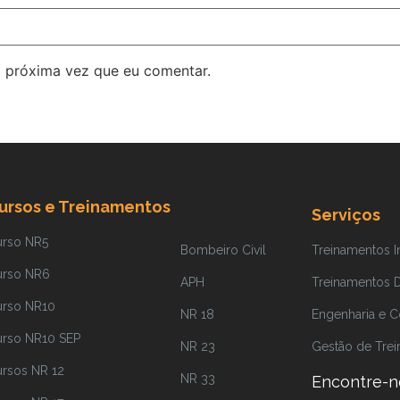
 próxima vez que eu comentar.
ursos e Treinamentos
Serviços
urso NR5
Bombeiro Civil
Treinamentos 
urso NR6
APH
Treinamentos Di
urso NR10
NR 18
Engenharia e C
urso NR10 SEP
NR 23
Gestão de Tre
rsos NR 12
NR 33
Encontre-n