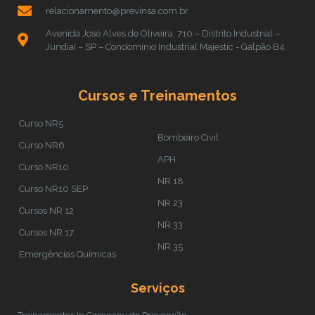
relacionamento@previnsa.com.br
Avenida José Alves de Oliveira, 710 – Distrito Industrial –
Jundiaí – SP – Condomínio Industrial Majestic - Galpão B4.
Cursos e Treinamentos
Curso NR5
Bombeiro Civil
Curso NR6
APH
Curso NR10
NR 18
Curso NR10 SEP
NR 23
Cursos NR 12
NR 33
Cursos NR 17
NR 35
Emergências Químicas
Serviços