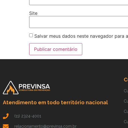
Site
Salvar meus dados neste navegador para a
C
C
C
Atendimento em todo território nacional
C
(11) 2324-4001
C
relacionamento@previnsa.com.br