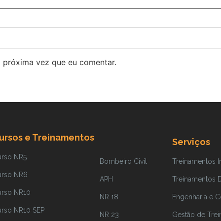
 próxima vez que eu comentar.
ursos e Treinamentos
Serviços
urso NR5
Bombeiro Civil
Treinamentos 
urso NR6
APH
Treinamentos Di
urso NR10
NR 18
Engenharia e C
urso NR10 SEP
NR 23
Gestão de Tre