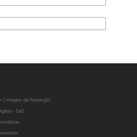
In Company de Prevenção
gitais - EaD
onsultoria
inamentos