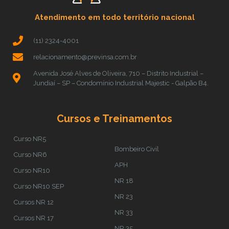
Atendimento em todo território nacional
(11) 2324-4001
relacionamento@previnsa.com.br
Avenida José Alves de Oliveira, 710 – Distrito Industrial –
Jundiaí – SP – Condomínio Industrial Majestic - Galpão B4.
Cursos e Treinamentos
Curso NR5
Bombeiro Civil
Curso NR6
APH
Curso NR10
NR 18
Curso NR10 SEP
NR 23
Cursos NR 12
NR 33
Cursos NR 17
NR 35