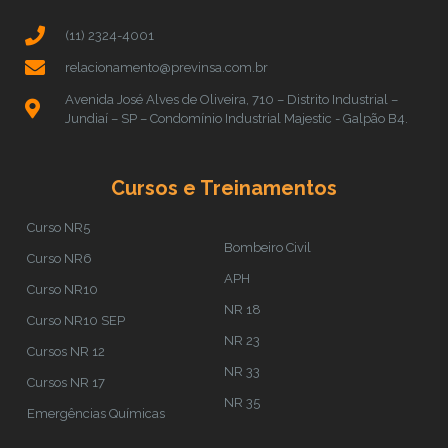
(11) 2324-4001
relacionamento@previnsa.com.br
Avenida José Alves de Oliveira, 710 – Distrito Industrial –
Jundiaí – SP – Condomínio Industrial Majestic - Galpão B4.
Cursos e Treinamentos
Curso NR5
Bombeiro Civil
Curso NR6
APH
Curso NR10
NR 18
Curso NR10 SEP
NR 23
Cursos NR 12
NR 33
Cursos NR 17
NR 35
Emergências Químicas